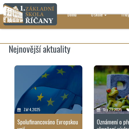
Domů
O škole
Tříd
Nejnovější aktuality
Zář 4,2025
Srp 29,2025
Spolufinancováno Evropskou
Oznámení o p