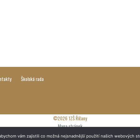
ntakty
Školská rada
©2026 1ZŠ Říčany
Mapa stránek
Prohlášení o přístupnosti
bychom vám zajistili co možná nejsnadnější použití našich webových st