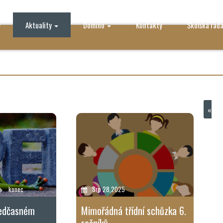
y
Aktuality
Domino
Kontakty
Školská rad
«
konec
Srp 28,2025
ředčasném
Mimořádná třídní schůzka 6.