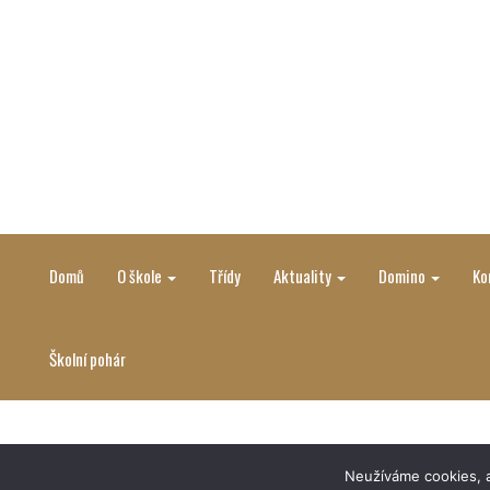
Domů
O škole
Třídy
Aktuality
Domino
Ko
Školní pohár
Neužíváme cookies, a