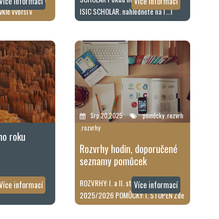
Více informací
Více informací
kle vyprší v
ISIC SCHOLAR, nahlédněte na […]
šela, či brzy […]
Srp 20,2025
pomůcky
rozvrh
,
rozvrhy
,
ho roku
Rozvrhy hodin, doporučené
seznamy pomůcek
ň
ROZVRHY: I. a II. stupeň pro rok
Více informací
Více informací
2025/2026 POMŮCKY: I. STUPEŇ Zde
vyvěšené seznamy jsou pouze