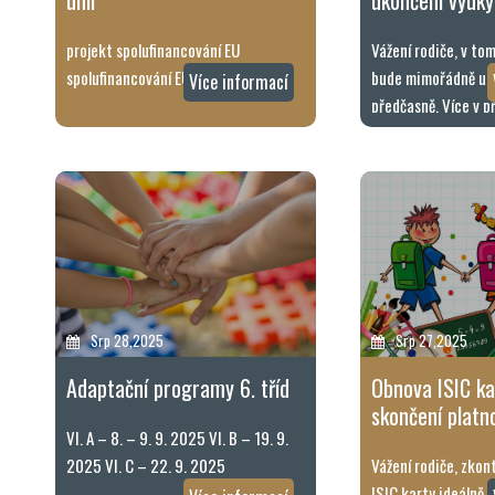
unií
ukončení výuky
projekt spolufinancování EU
Vážení rodiče, v to
spolufinancování EU
bude mimořádně uk
Více informací
předčasně. Více v p
dokumentu. Oznám
ukončení […]
Srp 28,2025
Srp 27,2025
Adaptační programy 6. tříd
Obnova ISIC ka
skončení platn
VI. A – 8. – 9. 9. 2025 VI. B – 19. 9.
2025 VI. C – 22. 9. 2025
Vážení rodiče, zkon
ISIC karty ideálně 