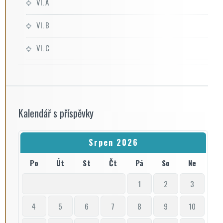
VI. A
VI. B
VI. C
Kalendář s příspěvky
Srpen 2026
Po
Út
St
Čt
Pá
So
Ne
1
2
3
4
5
6
7
8
9
10