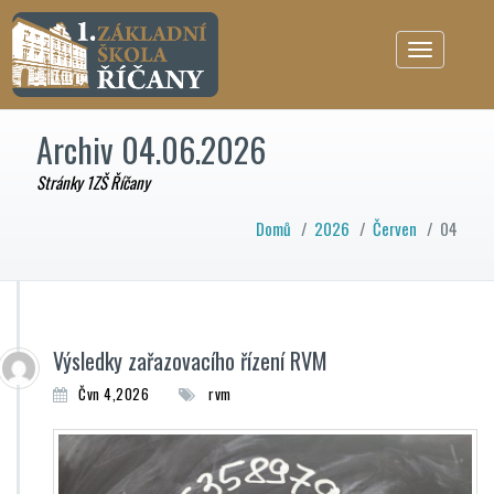
Toggle
navigation
Archiv 04.06.2026
Stránky 1ZŠ Říčany
Domů
/
2026
/
Červen
/
04
Výsledky zařazovacího řízení RVM
Čvn 4,2026
rvm