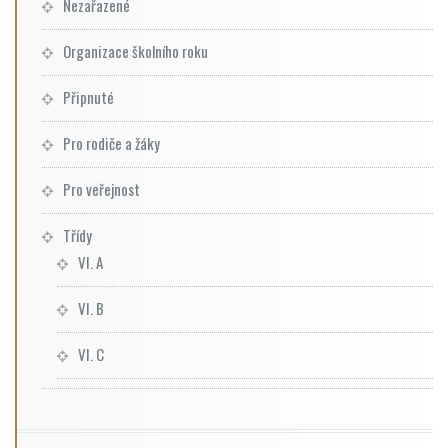
Nezařazené
Organizace školního roku
Připnuté
Pro rodiče a žáky
Pro veřejnost
Třídy
VI. A
VI. B
VI. C