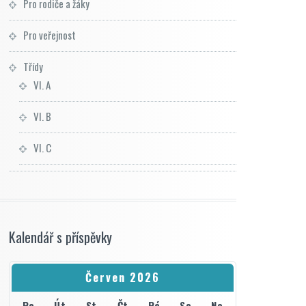
Pro rodiče a žáky
Pro veřejnost
Třídy
VI. A
VI. B
VI. C
Kalendář s příspěvky
Červen 2026
Po
Út
St
Čt
Pá
So
Ne