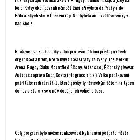
kole. Krásy okolí poznali němečtí žáci při výletu do Prahy a do
Příhrazských skal v Českém ráji. Nechyběla ani návštěva výuky v
naší škole.
Realizace se zdařila díky velmi profesionálnímu přístupu všech
organizací a firem, které byly z naší strany osloveny (Ice Merkur
Arena, Rugby Clubu Mountfield Říčany, Arter s.r.o., Říčanský pivovar,
Autobus.doprava Kupr, Cesta integrace o.p.s.). Velké poděkování
patří také rodinám žáků, které poskytly německým dětem na týden
domov a staraly se o ně v době jejich volného času.
Celý program bylo možné realizovat díky finanční podpoře města