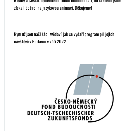
Říčany a Česko-německého fondu budoucnosti, od kterého jsme
získali dotaci na jazykovou animaci. Děkujeme!
Nyní už jsou naši žáci zvědaví, jak se vydaří program při jejich
návštěvě v Borkenu v září 2022.