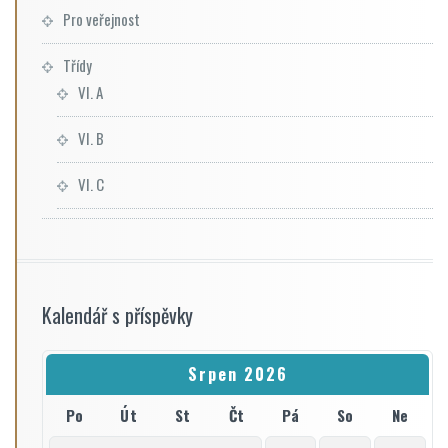
Pro veřejnost
Třídy
VI. A
VI. B
VI. C
Kalendář s příspěvky
Srpen 2026
Po
Út
St
Čt
Pá
So
Ne