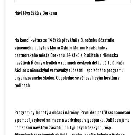
Návštěva žáků z Borkenu
Na konci května se 14 žáků převážně z 8. ročníku účastnilo
výměnného pobytu s Maria Sybilla Merian Realschule z
partnerského města Borkenu. 14 žáků a 2 učitelé z Německa
navštívili Říčany a bydleli v rodinách českých dětí a učitelů. Naši
žáci se s německými vrstevníky zúčastnili společného programu
organizovaného školou. Odpoledne se věnovali svým hostům v
rodinách.
Program byl bohatý a občas i náročný. První den patřil seznamování
s pomocí jazykové animace a workshopu v geoparku. Další den jsme
německou návštěvu zasvětili do typických českých, resp.
říčanských sportovních aktivit – rugby, ledního hokeje a jízdy na