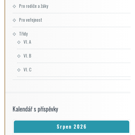
Pro rodiče a žáky
Pro veřejnost
Třídy
VI. A
VI. B
VI. C
Kalendář s příspěvky
Srpen 2026