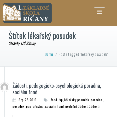
Toggle
navigation
Štítek lékařský posudek
Stránky 1ZŠ Říčany
Domů
/
Posts tagged "lékařský posudek"
Žádosti, pedagogicko-psychologická poradna,
sociální fond
Srp 26,2019
fond
ivp
lékařský posudek
poradna
,
,
,
,
posudek
ppp
přestup
sociální fond
uvolnění
žádost
žádosti
,
,
,
,
,
,